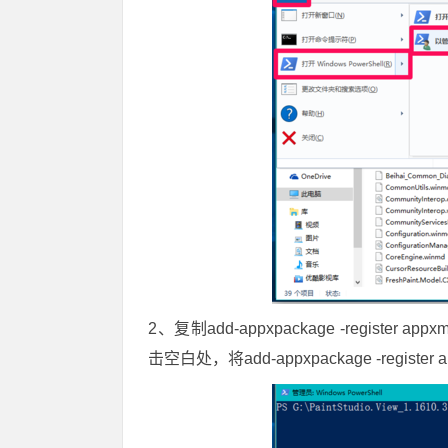
2、复制add-appxpackage -register 
击空白处，将add-appxpackage -register