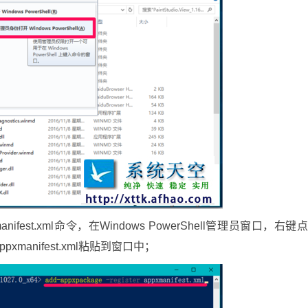
appxmanifest.xml命令，在Windows PowerShell管理员窗口，右键
 appxmanifest.xml粘贴到窗口中；