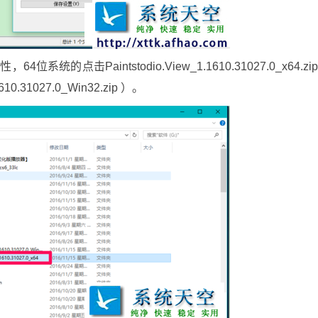
点击Paintstodio.View_1.1610.31027.0_x64.zi
0.31027.0_Win32.zip ）。